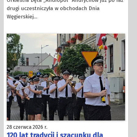
Orkiestra Dęta „Andropol” Andrychów już po raz
drugi uczestniczyła w obchodach Dnia
Węgierskiej…
28 czerwca 2026 r.
120 lat tradycji i szacunku dla