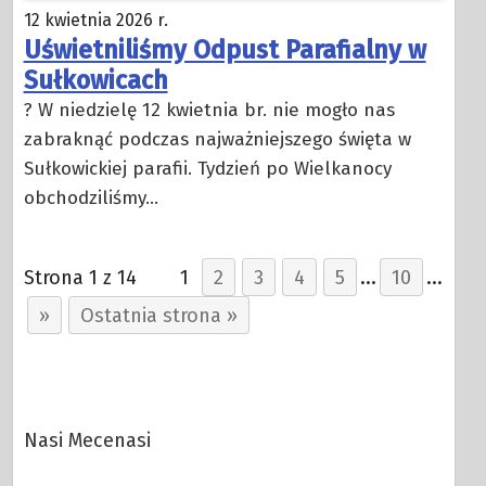
12 kwietnia 2026 r.
Uświetniliśmy Odpust Parafialny w
Sułkowicach
? W niedzielę 12 kwietnia br. nie mogło nas
zabraknąć podczas najważniejszego święta w
Sułkowickiej parafii. Tydzień po Wielkanocy
obchodziliśmy…
strona
Strona 1 z 14
1
2
strona
3
strona
4
strona
5
strona
...
10
strona
...
Następna
»
Ostatnia strona »
strona
Nasi Mecenasi